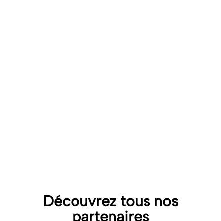
accompagne les adhérents de la Fédération Française
des Entreprises de Crèches sur leurs différentes
problématiques en droit public à des tarifs
préférentiels.
Le cabinet pourra accompagner les entreprises
adhérentes qui le souhaitent sur toutes les questions
juridiques qui se posent à elles dans le domaine du
droit public, tant en conseil qu’en contentieux.
Le partenariat a débuté en 2021, il a été renouvelé en
2024 suite à la satisfaction des adhérents.
VOIR LE SITE
DÉTAIL DU PARTENARIAT
Découvrez tous nos
partenaires