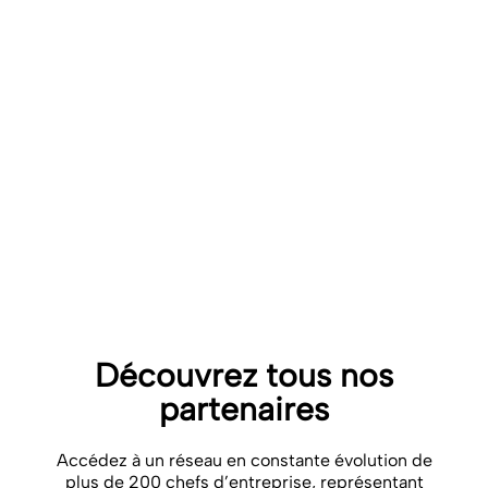
La FFEC relaie le défi depuis 2023 à l’ensemble des
entreprises de crèches et de micro-crèches
adhérentes afin de sensibiliser les familles des enfants
accueillis aux dangers des écrans.
Pour les aider dans cette action, la commission Qualité
Petite Enfance a adapté un guide à destination des
familles à retrouver
sur le site de l’association
.
VOIR LE SITE
DÉTAIL DU PARTENARIAT
Découvrez tous nos
partenaires
Accédez à un réseau en constante évolution de
plus de 200 chefs d’entreprise, représentant