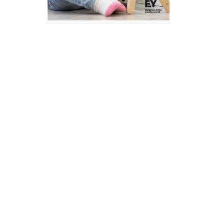
LA FFEC
13 Septembre 2021
Boulogne-Billancourt, le 13 septembre 2021 – La Fédération Française
des Entreprises de Crèches (FFEC) rend publique une Étude
comparative européenne sur les systèmes d’accueil collectif des
jeunes enfants réalisée par EY pour éclairer les choix de 2022 et faire
de la Petite Enfance une priorité pour la France.
Une étude européenne pour
éclairer les débats politiques