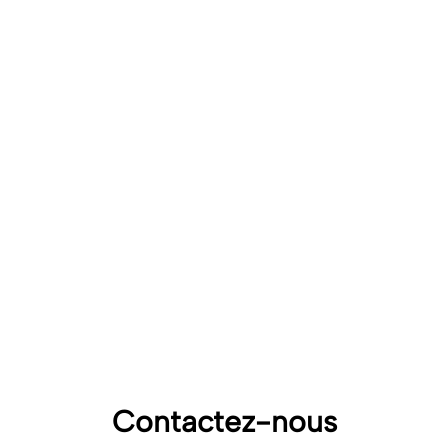
CAISSE NATIONALE DES
ALLOCATIONS FAMILIALES
MINISTÈRE DE LA SANTÉ, DES
FAMILLES, DE L’AUTONOMIE ET DES
PERSONNES HANDICAPÉES
Contactez-nous