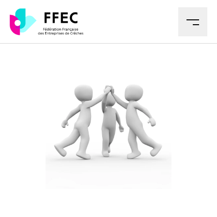
M
LA FFEC