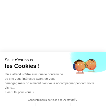
LA FFEC
NOS PARTENAIRES
NOS ADHÉRENTS
NOS ACTUALITÉS
NOS MÉTIERS
NOUS CONTACTER
EXTRANET
DEVENEZ ADHÉRENT
Linked'in
X
Tiktok
© DESIGNED BY
FROM ROSWELL
, DEVELOPED BY
APSULIS