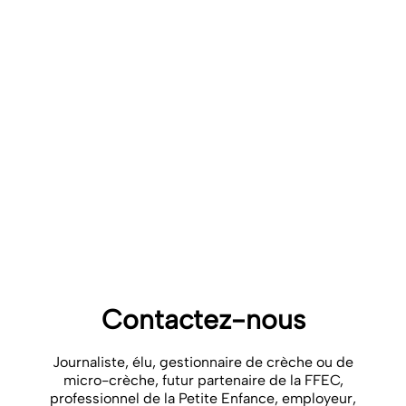
objectif pour laisser détruire un modèle d’accueil !
Contacts :
Fédésap : Maud COLLOMB, Conseillère Petite Enfance –
06 16 74 05 48 –
mcollomb@fedesap.org
FESP : Shahina AKBARALY, Responsable des Relations Presse –
06 50 82 55 05 –
s.akbaraly@o2p-conseil.com
FFEC : Elsa HERVY Déléguée générale – 06 38 54 49 73 –
elsahervy@ff-entreprises-creches.com
REMI : Salim BOUAKAZ, Président du R.E.M.i – 06 24 19 09 23 –
Presidence@remi-asso.fr
20241202-commun-plan social micro
Télécharger
Contactez-nous
Journaliste, élu, gestionnaire de crèche ou de
micro-crèche, futur partenaire de la FFEC,
professionnel de la Petite Enfance, employeur,