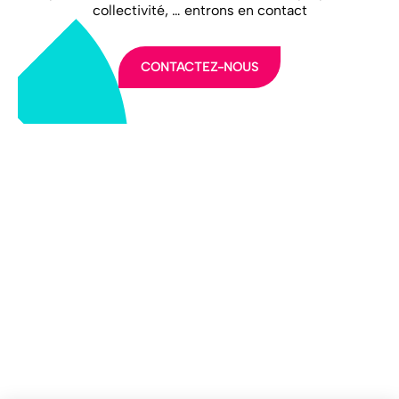
collectivité, … entrons en contact
CONTACTEZ-NOUS
LA FFEC
NOS PARTENAIRES
NOS ADHÉRENTS
NOS ACTUALITÉS
NOS MÉTIERS
NOUS CONTACTER