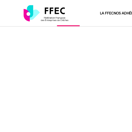
LA FFEC
NOS ADHÉ
Accueil
>
Nos Partenaires institutionnels
>
Label Ecolo Crèche – assoc
Label Ecolo
association 
Label Vie est une association fondée pa
la transition écologique à travers une 
d’accompagnement au changement pour 
pouvoir d’agir et devenir des exemples i