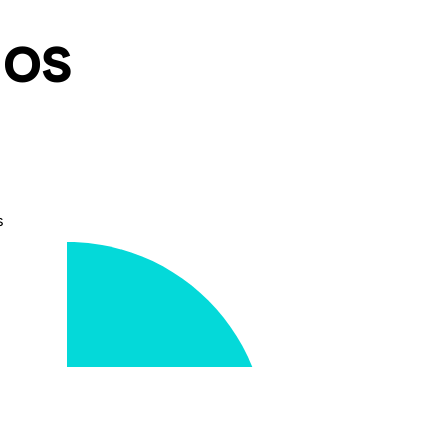
nos
s