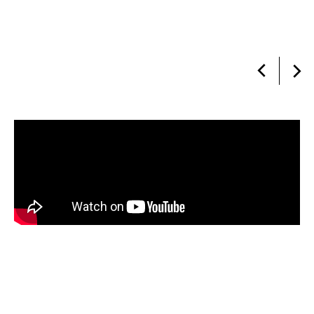
d’évolution nombreuses tout au long de sa
carrière.
Découvrez le métier en
vidéo
Avec quel diplôme ou
qualification je peux exercer
ce métier ?