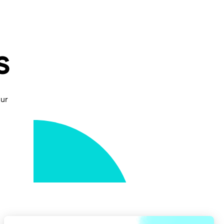
s
tur