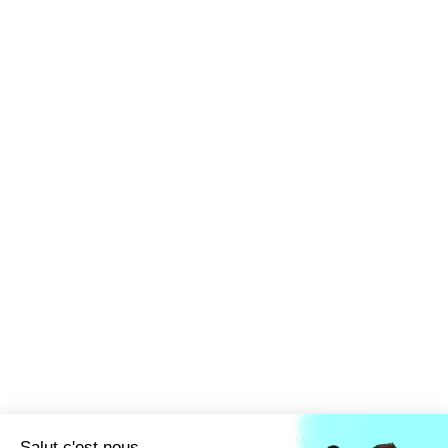
Ils parlent de ce métier :
La page du
ministère des Solidarités
Fiche métier
ONISEP
Fiche métier
France Travail
Fiche métier
France compétence
LA FFEC
NOS PARTENAIRES
NOS ADHÉRENTS
NOS ACTUALITÉS
NOS MÉTIERS
NOUS CONTACTER