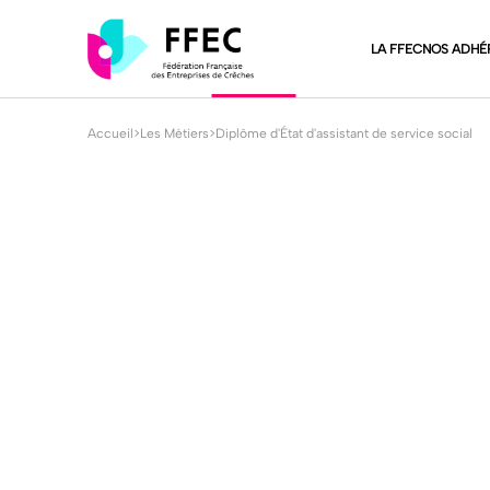
LA FFEC
NOS ADHÉ
Accueil
>
Les Métiers
>
Diplôme d'État d'assistant de service social
Les métiers